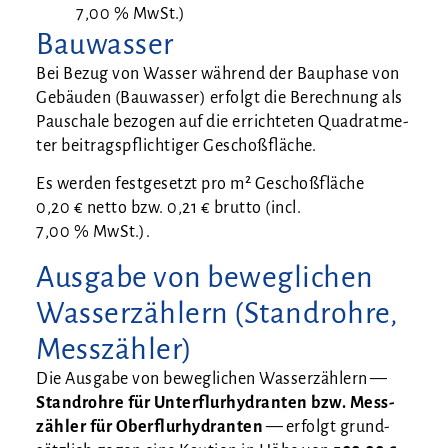
7,00 % MwSt.)
Bauwasser
Bei Bezug von Was­ser wäh­rend der Bau­pha­se von
Gebäu­den (Bau­was­ser) erfolgt die Berech­nung als
Pau­scha­le bezo­gen auf die errich­te­ten Qua­drat­me­
ter bei­trags­pflich­ti­ger Geschoßfläche.
Es wer­den fest­ge­setzt pro m² Geschoß­flä­che
0,20 € net­to bzw. 0,21 € brut­to (incl.
7,00 % MwSt.).
Ausgabe von beweglichen
Wasserzählern (Standrohre,
Messzähler)
Die Aus­ga­be von beweg­li­chen Was­ser­zäh­lern —
Stand­roh­re für Unter­flur­hy­dran­ten bzw. Mess­
zäh­ler für Ober­flur­hy­dran­ten
— erfolgt grund­