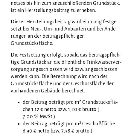
net­zes bis hin zum anzu­schlie­ßen­den Grund­stück,
ist ein Her­stel­lungs­bei­trag zu erheben.
Die­ser Her­stel­lungs­bei­trag wird ein­ma­lig fest­ge­
setzt bei Neu‑, Um- und Anbau­ten und bei Ände­
run­gen an der bei­trags­pflich­ti­gen
Grundstücksfläche.
Die Fest­set­zung erfolgt, sobald das bei­trags­pflich­
ti­ge Grund­stück an die öffent­li­che Trink­was­ser­ver­
sor­gung ange­schlos­sen wird bzw. ange­schlos­sen
wer­den kann. Die Berech­nung wird nach der
Grund­stücks­flä­che und der Geschoss­flä­che der
vor­han­de­nen Gebäu­de berechnet.
der Bei­trag beträgt pro m² Grund­stücks­flä­
che 1,12 € net­to bzw. 1,20 € brut­to (
7,00 % MwSt.)
der Bei­trag beträgt pro m² Geschoß­flä­che
6,90 € net­to bzw. 7,38 € brut­to (