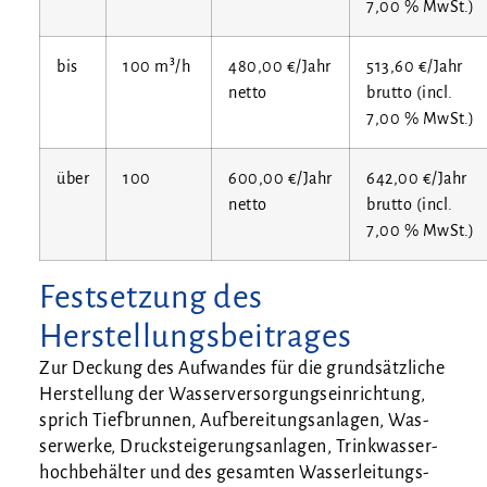
7,00 % MwSt.)
bis
100 m³/h
480,00 €/Jahr
513,60 €/Jahr
netto
brut­to (incl.
7,00 % MwSt.)
über
100
600,00 €/Jahr
642,00 €/Jahr
netto
brut­to (incl.
7,00 % MwSt.)
Festsetzung des
Herstellungsbeitrages
Zur Deckung des Auf­wan­des für die grund­sätz­li­che
Her­stel­lung der Was­ser­ver­sor­gungs­ein­rich­tung,
sprich Tief­brun­nen, Auf­be­rei­tungs­an­la­gen, Was­
ser­wer­ke, Druck­stei­ge­rungs­an­la­gen, Trink­was­ser­
hoch­be­häl­ter und des gesam­ten Was­ser­lei­tungs­