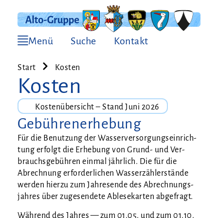
Menü
Suche
Kontakt
Start
Kosten
Kosten
Kos­ten­über­sicht – Stand Juni 2026
Gebührenerhebung
Für die Benut­zung der Was­ser­ver­sor­gungs­ein­rich­
tung erfolgt die Erhe­bung von Grund- und Ver­
brauchs­ge­büh­ren ein­mal jähr­lich. Die für die
Abrech­nung erfor­der­li­chen Was­ser­zäh­ler­stän­de
wer­den hier­zu zum Jah­res­en­de des Abrech­nungs­
jah­res über zuge­sen­de­te Able­se­kar­ten abgefragt.
Wäh­rend des Jah­res — zum 01.05. und zum 01.10.