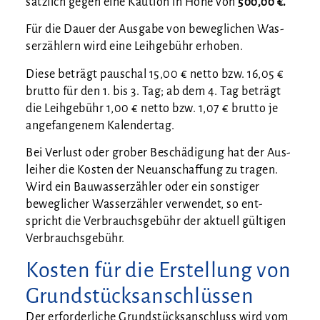
sätz­lich gegen eine Kau­ti­on in Höhe von
500,00 €.
Für die Dau­er der Aus­ga­be von beweg­li­chen Was­
ser­zäh­lern wird eine Leih­ge­bühr erhoben.
Die­se beträgt pau­schal 15,00 € net­to bzw. 16,05 €
brut­to für den 1. bis 3. Tag; ab dem 4. Tag beträgt
die Leih­ge­bühr 1,00 € net­to bzw. 1,07 € brut­to je
ange­fan­ge­nem Kalendertag.
Bei Ver­lust oder gro­ber Beschä­di­gung hat der Aus­
lei­her die Kos­ten der Neu­an­schaf­fung zu tra­gen.
Wird ein Bau­was­ser­zäh­ler oder ein sons­ti­ger
beweg­li­cher Was­ser­zäh­ler ver­wen­det, so ent­
spricht die Ver­brauchs­ge­bühr der aktu­ell gül­ti­gen
Verbrauchsgebühr.
Kosten für die Erstellung von
Grundstücksanschlüssen
Der erfor­der­li­che Grund­stücks­an­schluss wird vom