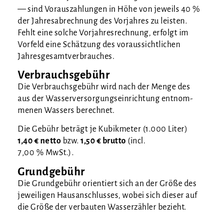
— sind Vor­aus­zah­lun­gen in Höhe von jeweils 40 %
der Jah­res­ab­rech­nung des Vor­jah­res zu leis­ten.
Fehlt eine sol­che Vor­jah­res­rech­nung, erfolgt im
Vor­feld eine Schät­zung des vor­aus­sicht­li­chen
Jahresgesamtverbrauches.
Verbrauchsgebühr
Die Ver­brauchs­ge­bühr wird nach der Men­ge des
aus der Was­ser­ver­sor­gungs­ein­rich­tung ent­nom­
me­nen Was­sers berechnet.
Die Gebühr beträgt je Kubik­me­ter (1.000 Liter)
1,40 € net­to
bzw.
1,50 € brut­to
(incl.
7,00 % MwSt.).
Grundgebühr
Die Grund­ge­bühr ori­en­tiert sich an der Grö­ße des
jewei­li­gen Haus­an­schlus­ses, wobei sich die­ser auf
die Grö­ße der ver­bau­ten Was­ser­zäh­ler bezieht.