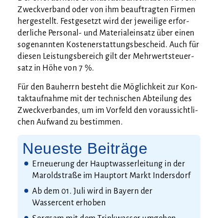
Zweck­ver­band oder von ihm beauf­trag­ten Fir­men
her­ge­stellt. Fest­ge­setzt wird der jewei­li­ge erfor­
der­li­che Per­so­nal- und Mate­ri­al­ein­satz über einen
soge­nann­ten Kos­ten­er­stat­tungs­be­scheid. Auch für
die­sen Leis­tungs­be­reich gilt der Mehr­wert­steu­er­
satz in Höhe von 7 %.
Für den Bau­herrn besteht die Mög­lich­keit zur Kon­
takt­auf­nah­me mit der tech­ni­schen Abtei­lung des
Zweck­ver­ban­des, um im Vor­feld den vor­aus­sicht­li­
chen Auf­wand zu bestimmen.
Neueste Beiträge
Erneuerung der Hauptwasserleitung in der
Maroldstraße im Hauptort Markt Indersdorf
Ab dem 01. Juli wird in Bayern der
Wassercent erhoben