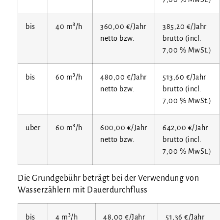
bis
40 m³/h
360,00 €/Jahr
385,20 €/Jahr
net­to bzw.
brut­to (incl.
7,00 % MwSt.)
bis
60 m³/h
480,00 €/Jahr
513,60 €/Jahr
net­to bzw.
brut­to (incl.
7,00 % MwSt.)
über
60 m³/h
600,00 €/Jahr
642,00 €/Jahr
net­to bzw.
brut­to (incl.
7,00 % MwSt.)
Die Grund­ge­bühr beträgt bei der Ver­wen­dung von
Was­ser­zäh­lern mit Dauerdurchfluss
bis
4 m³/h
48,00 €/Jahr
51,36 €/Jahr