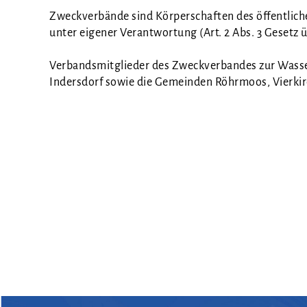
Zweck­ver­bän­de sind Kör­per­schaf­ten des öffent­li­c
unter eige­ner Ver­ant­wor­tung (Art. 2 Abs. 3 Gesetz 
Ver­bands­mit­glie­der des Zweck­ver­ban­des zur Was­
Inders­dorf sowie die Gemein­den Röhr­moos, Vier­ki