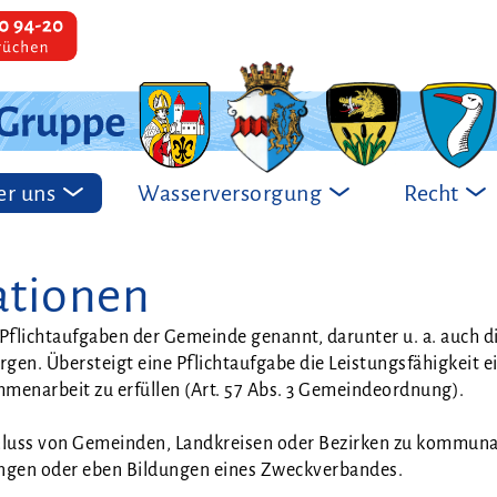
r uns
Wasserversorgung
Recht
ationen
Pflicht­auf­ga­ben der Gemein­de genannt, dar­un­ter u. a. auch d
gen. Über­steigt eine Pflicht­auf­ga­be die Leis­tungs­fä­hig­keit e
m­men­ar­beit zu erfül­len (Art. 57 Abs. 3 Gemeindeordnung).
uss von Gemein­den, Land­krei­sen oder Bezir­ken zu kom­mu­na
n­gen oder eben Bil­dun­gen eines Zweck­ver­ban­des.