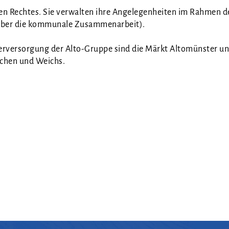
hen Rech­tes. Sie ver­wal­ten ihre Ange­le­gen­hei­ten im Rah­men d
über die kom­mu­na­le Zusam­men­ar­beit).
ser­ver­sor­gung der Alto-Grup­pe sind die Märkt Alto­müns­ter 
r­chen und Weichs.