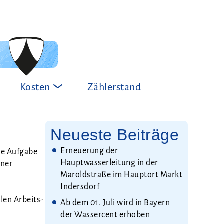
c
n
h
t
e
a
k
t
Kosten
Zählerstand
Neueste Beiträge
Erneuerung der
ie Auf­ga­be
Hauptwasserleitung in der
iner
Maroldstraße im Hauptort Markt
Indersdorf
­len Arbeits­
Ab dem 01. Juli wird in Bayern
der Wassercent erhoben