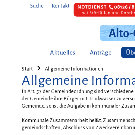
Suche
Kontakt
Aktuelles
Anträge
Übe
Start
Allgemeine Informationen
Allgemeine Inform
In Art. 57 der Gemein­de­ord­nung sind ver­schie­de­ne 
der Gemein­de ihre Bür­ger mit Trink­was­ser zu ver­sor­
Gemein­de, so ist die Auf­ga­be in kom­mu­na­ler Zusa
Kom­mu­na­le Zusam­men­ar­beit heißt, Zusam­men­schl
ge­meind­schaf­ten, Abschluss von Zweck­ver­ein­ba­ru