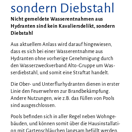
sondern Diebstahl
Nicht gemel­de­te Was­ser­ent­nah­men aus
Hydran­ten sind kein Kava­liers­de­likt, son­dern
Diebstahl
Aus aktu­el­lem Anlass wird dar­auf hin­ge­wie­sen,
dass es sich bei einer Was­ser­ent­nah­me aus
Hydran­ten ohne vor­he­ri­ge Geneh­mi­gung durch
den Was­ser­zweck­ver­band Alto-Grup­pe um Was­
ser­dieb­stahl, und somit eine Straf­tat handelt.
Die Ober- und Unter­flur­hy­dran­ten die­nen in ers­ter
Linie den Feu­er­weh­ren zur Brand­be­kämp­fung.
Ande­re Nut­zun­gen, wie z.B. das Fül­len von Pools
sind ausgeschlossen.
Pools befin­den sich in aller Regel neben Wohn­ge­
bäu­den, und kön­nen somit über die Haus­in­stal­la­ti­
on mit Gar­ten­schläu­chen lang­sam befüllt wer­den.