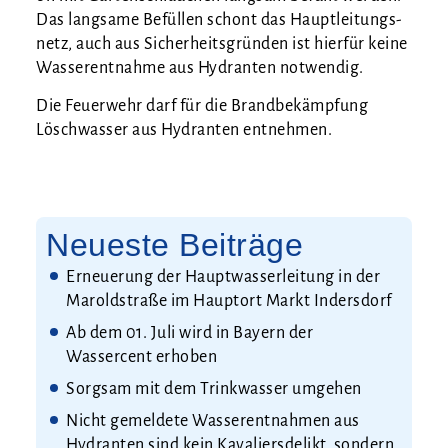
Das lang­sa­me Befül­len schont das Haupt­lei­tungs­
netz, auch aus Sicher­heits­grün­den ist hier­für kei­ne
Was­ser­ent­nah­me aus Hydran­ten notwendig.
Die Feu­er­wehr darf für die Brand­be­kämp­fung
Lösch­was­ser aus Hydran­ten entnehmen.
Neueste Beiträge
Erneuerung der Hauptwasserleitung in der
Maroldstraße im Hauptort Markt Indersdorf
Ab dem 01. Juli wird in Bayern der
Wassercent erhoben
Sorgsam mit dem Trinkwasser umgehen
Nicht gemeldete Wasserentnahmen aus
Hydranten sind kein Kavaliersdelikt, sondern